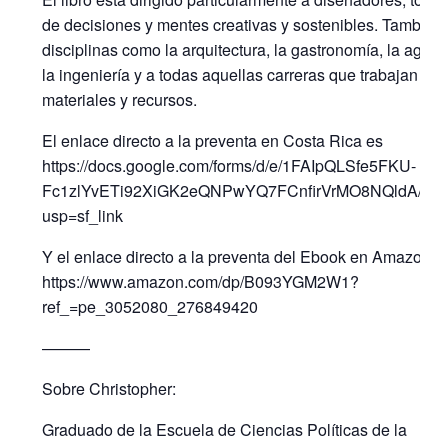
de decisiones y mentes creativas y sostenibles. También,
disciplinas como la arquitectura, la gastronomía, la agro
la ingeniería y a todas aquellas carreras que trabajan co
materiales y recursos.
El enlace directo a la preventa en Costa Rica es
https://docs.google.com/forms/d/e/1FAIpQLSfe5FKU-
Fc1zlYvETi92XiGK2eQNPwYQ7FCnfirVrMO8NQldA/vie
usp=sf_link
Y el enlace directo a la preventa del Ebook en Amazon e
https://www.amazon.com/dp/B093YGM2W1?
ref_=pe_3052080_276849420
———
Sobre Christopher:
Graduado de la Escuela de Ciencias Políticas de la